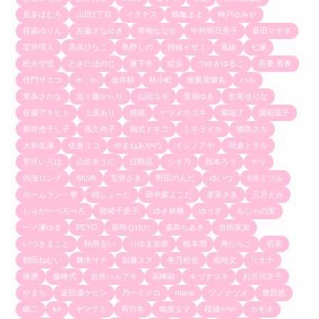
見多ほむろ
山田2丁目
イクヤス
鶴亀まよ
神戸ゆみや
桜庭ゆりん
左藤さなゆき
青梅ななせ
中村明日美子
暮田マキネ
宝井理人
高永ひなこ
鳥野しの
待緒イサミ
風緒
七瀬
松永空也
ときたほのじ
夏下冬
絵歩
つゆきゆるこ
吾妻 香夜
佳門サエコ
m：m
金井桂
桂小町
座裏屋蘭丸
ハル
東条さかな
志々藤からり
山田ユギ
雪居ゆき
世尾せりな
佐藤アキヒト
上原あり
熊猫
ナツメカズキ
紫能了
湯煎温子
新井煮干し子
高久尚子
桐式トキコ
ミキライカ
楢島さち
大和名瀬
佐倉リコ
やまねあやの
イシノアヤ
田倉トヲル
芽玖いろは
山佐木うに
日野晶
シギ乃
西本ろう
ナリ
内海ロング
SILVA
宝井さき
野田のんだ
ゆいつ
S井ミツル
ホームラン・拳
紺しょーた
田中森よこた
束原さき
三月えみ
しゅがーぺろぺろ
陸裕千景子
ゆき林檎
ゆうぎ
ちしゃの実
一ノ瀬ゆま
PEYO
那梧なゆた
嘉島ちあき
吉田実加
いつきまこと
秋雨るい
りゆま加奈
梶本潤
寿たらこ
明美
朝田ねむい
舞木サチ
加藤スス
冬乃郁也
池玲文
リオナ
琢磨
藤峰式
吉井ハルアキ
高峰顕
キヅナツキ
お吉川京子
やまち
鳶田瀬ケビン
乃一ミクロ
marie
ツノナツメ
豊田悠
嶋二
ko
ヤマヲミ
斉川冬
鳩屋タマ
桜城やや
カキネ