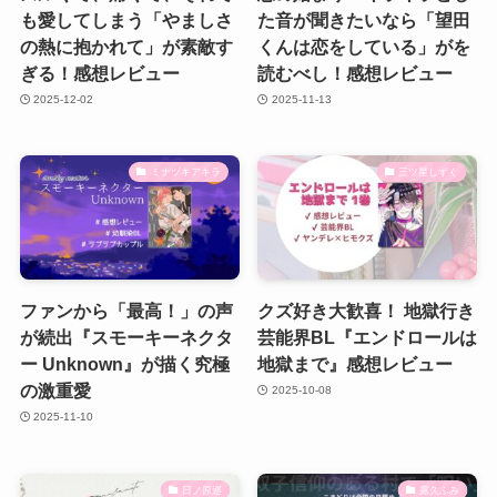
も愛してしまう「やましさ
た音が聞きたいなら「望田
の熱に抱かれて」が素敵す
くんは恋をしている」がを
ぎる！感想レビュー
読むべし！感想レビュー
2025-12-02
2025-11-13
ミナヅキアキラ
三ツ星しずく
ファンから「最高！」の声
クズ好き大歓喜！ 地獄行き
が続出『スモーキーネクタ
芸能界BL『エンドロールは
ー Unknown』が描く究極
地獄まで』感想レビュー
の激重愛
2025-10-08
2025-11-10
日ノ原巡
露久ふみ