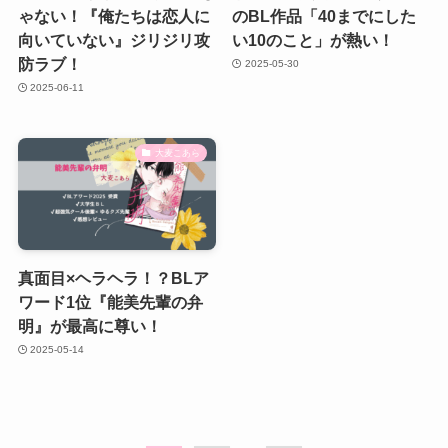
ゃない！『俺たちは恋人に
のBL作品「40までにした
向いていない』ジリジリ攻
い10のこと」が熱い！
防ラブ！
2025-05-30
2025-06-11
大麦こあら
真面目×ヘラヘラ！？BLア
ワード1位『能美先輩の弁
明』が最高に尊い！
2025-05-14