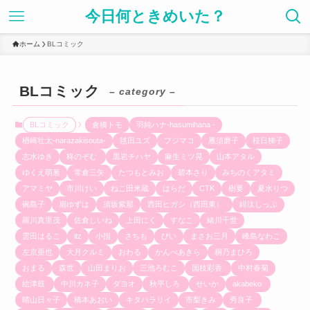
今日何ときめいた？
ホーム
BLコミック
BLコミック
– category –
BLコミック
倉橋トモ
羽純ハナ-hasumihana -
楢崎壮太-narazakisouta-
毬田ユズ
フジマコ
雁須磨子
桜日梯子
志水ゆき
柊のぞむ
黒岩チハヤ
麻生ミツ晃
山本アタル
ゆくえ萌葱
常倉三矢
たつもとみお
碧本さり
みちのくアタミ
アマミヤ
市川けい
ねこ田米蔵
はらだ
CTK
樹要
夏水りつ
碗島子
扇ゆずは
須坂紫那
西田ヒガシ（西田東）
緋汰しっぷ
羅川真里茂
佐倉しいね
上田にく
すなこ
緒川千世
雲田はるこ
itz
小指
さちも
ぴい
まさお三月
峰島なわこ
左京亜也
大月クルミ
おわる
かんべあきら
桐乃まひろ
おまる
森世
山田まりお
三池ろむこ
国枝彩香
中村春菊
絵津鼓
中川カネ子
ダヨオ
秋平しろ
せいか
akabeko
晴山日々子
橋本あおい
キタハラリイ
市梨きみ
秀良子