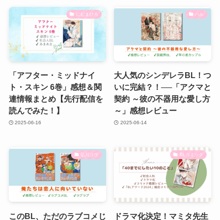
にむまひろ
ハル
「アフター・ミッドナイ
大人気のシンデレラBL！つ
ト・スキン 6巻」感想＆関
いに完結？！──「アクマと
連情報まとめ【先行配信を
契約 ～彼の不器用な愛し方
読んでみた！】
～」感想レビュー
2025-06-16
2025-06-14
弘川コウ
BLコミック
このBL、ただのラブコメじ
ドラマ化決定！マミタ先生