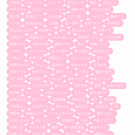
古矢渚
サガミワカ
ウノハナ
木下けい子
端丘
文川じみ
中田アキラ
スカーレット・ベリ子
篠崎マイ
さとまるまみ
重い実
町屋はとこ
井上佐藤
なりた晴ノ
ためこう
森嶋ペコ
イイモ
阿部あかね
三田織
あべ美幸
本間アキラ
岸虎次郎
富士山ひょうた
志村貴子
苑生
村上キャンプ
上田アキ
赤原ねぐ
南国ばなな
のばらあいこ
阿弥陀しずく
くれの又秋
西田ヒガシ
大島かもめ
夏目イサク
博士
来栖ハイジ
コウキ。
ニャンニャ
まさき茉生
里つばめ
鈴丸みんた
一樹らい
鈴木ツタ
高崎ぼすこ
カノンチヒロ
厘てく
波真田かもめ
ひなこ
南月ゆう
鳥海よう子
文乃ゆき
吉尾アキラ
彩景でりこ
鹿乃しうこ
にやま
倫敦巴里子
日ノ原巡
早寝電灯
ときしば
蔓沢つた子
日高ショーコ
あずみつな
ヨネダコウ
林らいす
立野真琴
春田
山本小鉄子
奥田枠
エンゾウ
おげれつたなか
イサム
紗久楽さわ
高野ひと深
篁アンナ
日野雄飛
冥花すゐ
腰乃
丹下道
古宇田エン
丸木戸マキ
斑目ヒロ
藤河るり
小箱あき
灼
御景椿
高城リョウ
トウテムポール
もちの米
瀬戸うみこ
玉川しぇんな
ほむらじいこ
天禅桃子
八百
千葉リョウコ
佐崎いま
オカモト優
麻酔
麻々原絵里依
栖山トリ子
砂糖いちご
あがた愛
meco
楔ケリ
春之
楢崎ねねこ