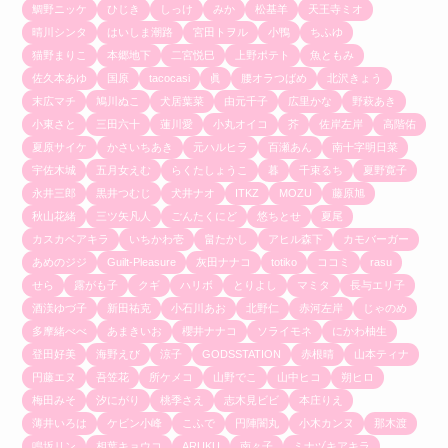
鯛野ニッケ
ひじき
しっけ
みか
松基羊
天王寺ミオ
晴川シンタ
はいしま潮路
宮田トヲル
小鴨
ちふゆ
猫野まりこ
本郷地下
二宮悦巳
上野ポテト
魚ともみ
佐久本あゆ
国原
tacocasi
眞
腰オラつばめ
北沢きょう
末広マチ
鳩川ぬこ
犬居葉菜
由元千子
広里かな
野萩あき
小東さと
三田六十
蓮川愛
小丸オイコ
芥
佐岸左岸
高階佑
夏原サイケ
かさいちあき
元ハルヒラ
百瀬あん
南十字明日菜
宇佐木城
五月女えむ
らくたしょうこ
暮
千束るち
夏野寛子
永井三郎
黒井つむじ
犬井ナオ
ITKZ
MOZU
藤原旭
秋山花緒
三ツ矢凡人
ごんたくにど
悠ちとせ
夏尾
カスカベアキラ
いちかわ壱
畠たかし
アヒル森下
カモバーガー
あめのジジ
Guilt-Pleasure
灰田ナナコ
totiko
ココミ
rasu
せら
露がも子
クギ
ハリボ
とりよし
マミタ
長与エリ子
酒渼ゆづ子
新田祐克
小石川あお
北野仁
赤河左岸
じゃのめ
多摩緒べべ
あまきいお
櫻井ナナコ
ソライモネ
にかわ柚生
登田好美
海野えび
涼子
GODSSTATION
赤根晴
山本ティナ
円藤エヌ
吾笠花
所ケメコ
山野でこ
山中ヒコ
朔ヒロ
梅田みそ
汐にがり
桃季さえ
志木見ビビ
本庄りえ
薄井いろは
ケビン小峰
こふで
円陣闇丸
小木カンヌ
那木渡
鳴坂リン
相葉キョウコ
ARUKU
南々子
ミナヅキアキラ