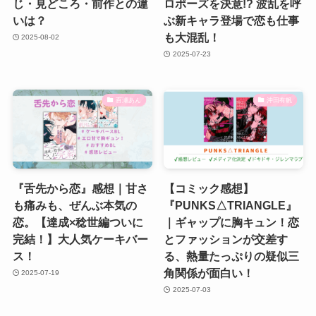
じ・見どころ・前作との違
ロポーズを決意!? 波乱を呼
いは？
ぶ新キャラ登場で恋も仕事
も大混乱！
2025-08-02
2025-07-23
百瀬あん
沖田有帆
『舌先から恋』感想｜甘さ
【コミック感想】
も痛みも、ぜんぶ本気の
『PUNKS△TRIANGLE』
恋。【達成×稔世編ついに
｜ギャップに胸キュン！恋
完結！】大人気ケーキバー
とファッションが交差す
ス！
る、熱量たっぷりの疑似三
角関係が面白い！
2025-07-19
2025-07-03