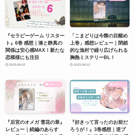
『セラピーゲーム リスター
「こまどりは今際の目醒め
ト』6巻 感想｜湊と静真の
上巻」感想レビュー｜閉鎖
関係は安心感MAX！新たな
的な漁村で繰り広げられる
恋模様にも注目
胸熱ミステリーBL！
2025-09-02
2025-08-12
露久ふみ
梅田みそ
『后宮のオメガ 雪花の章』
『好きって言ったのお前だ
レビュー｜続編のあらす
ろうが！』3巻感想｜逆プ