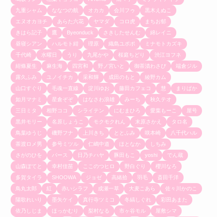
九重シャム
ななつの航
オカカ
会川フゥ
黒木えぬこ
エヌオカヨチ
あらた六花
ヤマダ
コロ虎
まちお郁
きはら記子
鷹
Byeonduck
さきしたせんむ
綿レイニ
昼寝シアン
ハルモト紺
理原
織島ユポポ
ミナモトカズキ
千代崎
水曜日
うり
九尾かや
桜庭ちどり
渋江ヨフネ
紺條夏生
麻生海
四宮和
野ノ宮いと
御茶漬わさび
端倉ジル
露久ふみ
ユノイチカ
采和輝
成田のもと
綾野カム
山口すぐり
毛魂一直線
淀川ゆお
藤田カフェコ
慧
まりぱか
如月マナミ
星倉ぞぞ
はなさわ浪雄
みーち
秋久テオ
三日ミタ
相野ココ
シライテン
にむまひろ
愛葉もーこ
屋号
黒井モリー
名原しょうこ
モクモクれん
末原さかえ
タロ名
鳥葉ゆうじ
磯野フナ
上川きち
ととふみ
咲本崎
八千代ハル
茶渡ロメ男
参号ミツル
仁嶋中道
ほとなか
しちみ
さがのひを
パース
日乃チハヤ
豚田もこ
yoshi
でん蔵
山森ぽてと
幸村佳苗
ここのつヒロ
野白ぐり
櫻川なろ
多賀タイラ
SHOOWA
ジョゼ
高緒拾
羽毛
斎田千洋
鳥丸太郎
紅
赤いシラフ
成瀬一草
大麦こあら
佐々川かのこ
陽歌れいり
墨矢ケイ
真行寺ツミコ
冬縞しぐれ
彩田あまた
依乃しじま
ほっかむり
梨村なる
市ヶ谷モル
屋敷シマ