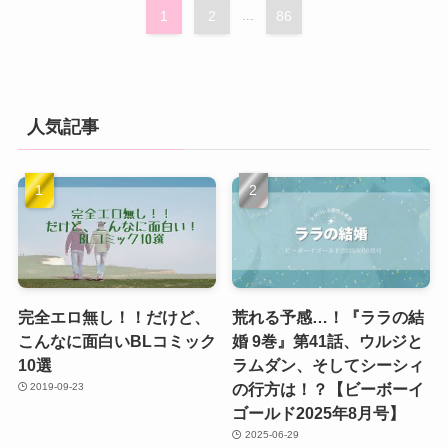
1
2
...
86
人気記事
完全エロ無し！！だけど、
荒れる予感…！『ララの結
こんなに面白いBLコミック
婚 9巻』第41話、ウルジと
10選
ラムダン、そしてシーシィ
の行方は！？【ビーボーイ
2019-09-23
ゴールド2025年8月号】
2025-06-29