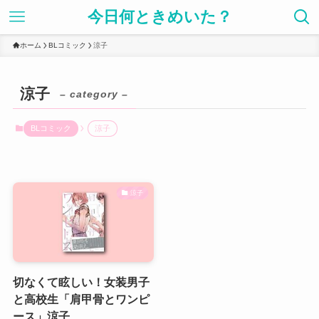
今日何ときめいた？
ホーム
BLコミック
涼子
涼子
– category –
BLコミック
涼子
涼子
切なくて眩しい！女装男子
と高校生「肩甲骨とワンピ
ース」涼子