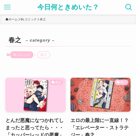
今日何ときめいた？
ホーム
BLコミック
春之
春之
– category –
BLコミック
春之
春之
春之
とんだ悪魔になつかれてし
エロの最上階に一直線！？
まったと思ってたら・・・
「エレベーター・ストラテ
「カッパーレッドの悪魔」
ジー」春之