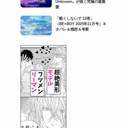
Unknown』が描く究極の激重
愛
「酷くしないで 12巻」
（BE×BOY 2025年11月号）ネ
タバレ＆感想＆考察