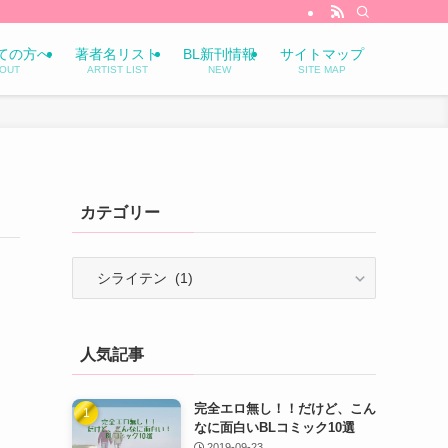
ての方へ
著者名リスト
BL新刊情報
サイトマップ
OUT
ARTIST LIST
NEW
SITE MAP
カテゴリー
カ
テ
ゴ
リ
人気記事
ー
完全エロ無し！！だけど、こん
なに面白いBLコミック10選
2019-09-23