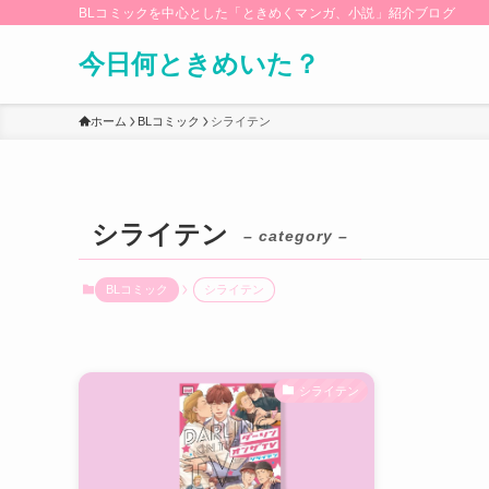
BLコミックを中心とした「ときめくマンガ、小説」紹介ブログ
今日何ときめいた？
ホーム
BLコミック
シライテン
シライテン
– category –
BLコミック
シライテン
シライテン