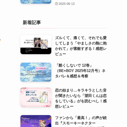
2025-06-13
新着記事
ズルくて、痛くて、それでも愛
み
してしまう「やましさの熱に抱
かれて」が素敵すぎる！感想レ
ビュー
「酷くしないで 12巻」
（BE×BOY 2025年12月号）ネ
タバレ＆感想＆考察
恋の始まり…キラキラとした音
が聞きたいなら「望田くんは恋
をしている」がを読むべし！感
想レビュー
ファンから「最高！」の声が続
出『スモーキーネクター