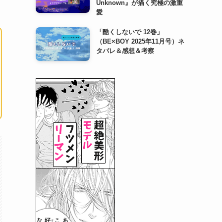
Unknown』が描く究極の激重
愛
「酷くしないで 12巻」
（BE×BOY 2025年11月号）ネ
タバレ＆感想＆考察