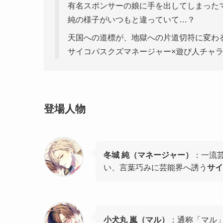
有名スポンサーの娘に手を出してしまった
純の様子がいつもと違っていて…？
天国への道標が、地獄への片道切符に変わ
サイコパスクズマネージャー×遊び人チャラ
登場人物
冬城 純（マネージャー）
：一流
い、言葉巧みに芸能界へ誘う
サイ
小犬丸 嵐（マル）
：通称「マル」