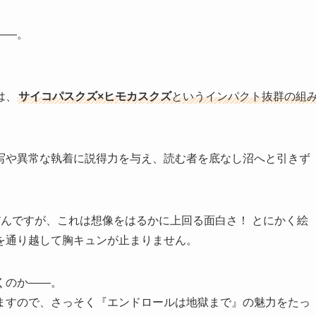
――。
は、
サイコパスクズ×ヒモカスクズ
というインパクト抜群の組
写や異常な執着に説得力を与え、読む者を底なし沼へと引きず
んですが、これは想像をはるかに上回る面白さ！ とにかく絵
を通り越して胸キュンが止まりません。
くのか――。
ますので、さっそく『エンドロールは地獄まで』の魅力をたっ