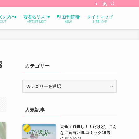
ての方へ
著者名リスト
BL新刊情報
サイトマップ
OUT
ARTIST LIST
NEW
SITE MAP
感
カテゴリー
カ
テ
ゴ
リ
人気記事
ー
完全エロ無し！！だけど、こん
なに面白いBLコミック10選
2019-09-23