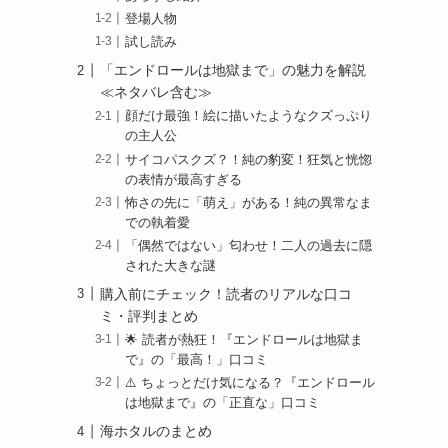
登場人物
試し読み
「エンドロールは地獄まで」の魅力を解説
≪ネタバレ含む≫
顔だけ最強！絵に描いたようなクズっぷり
の主人公
サイコパスクズ？！純の豹変！狂気と恍惚
の表情が最高すぎる
怖さの先に「萌え」がある！純の異常なま
での執着愛
「偶然ではない」匂わせ！二人の過去に隠
された大きな謎
購入前にチェック！読者のリアルな口コ
ミ・評判まとめ
🌟 読者が熱狂！『エンドロールは地獄ま
で』の「最高！」口コミ
⚠️ ちょっとだけ気になる？『エンドロール
は地獄まで』の「正直な」口コミ
海ホタルのまとめ