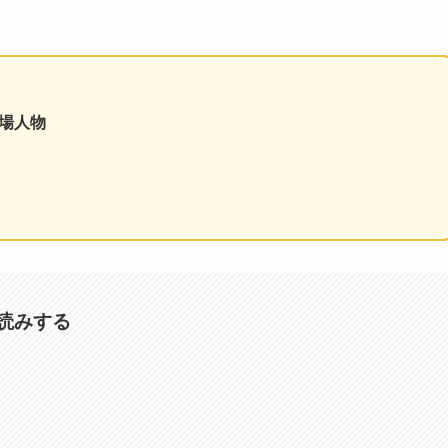
場人物
読みする