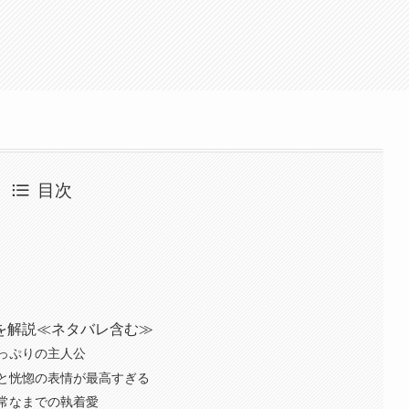
目次
を解説≪ネタバレ含む≫
っぷりの主人公
と恍惚の表情が最高すぎる
常なまでの執着愛