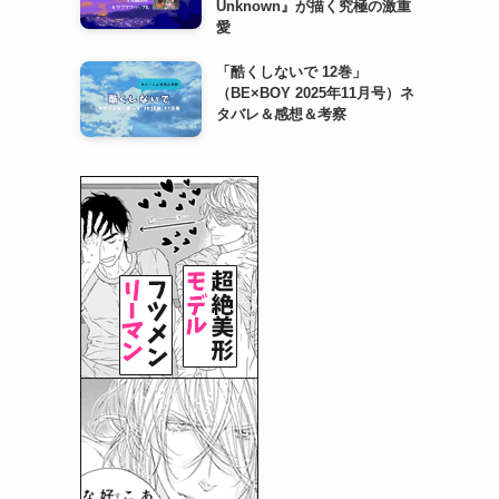
Unknown』が描く究極の激重
愛
「酷くしないで 12巻」
（BE×BOY 2025年11月号）ネ
タバレ＆感想＆考察