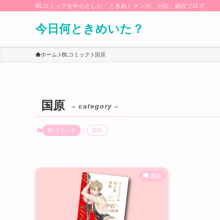
BLコミックを中心とした「ときめくマンガ、小説」紹介ブログ
今日何ときめいた？
ホーム
BLコミック
国原
国原
– category –
BLコミック
国原
国原