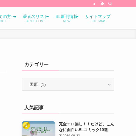
ての方へ
著者名リスト
BL新刊情報
サイトマップ
OUT
ARTIST LIST
NEW
SITE MAP
カテゴリー
カ
テ
ゴ
リ
人気記事
ー
完全エロ無し！！だけど、こん
なに面白いBLコミック10選
2019-09-23