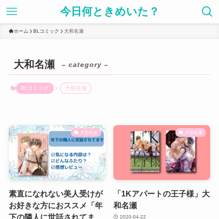
今日何ときめいた？
ホーム
BLコミック
大和名瀬
大和名瀬
– category –
BLコミック
大和名瀬
大和名瀬
大和名瀬
素直になれない美人受けが
「1Kアパートの王子様」大
お好きな方におススメ「年
和名瀬
下の隣人に世話されてま
2020-04-22