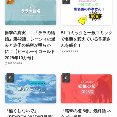
衝撃の真実…！『ララの結
BLコミックと一般コミック
婚』第42話、シーシィの過
で名義を変えている作家さ
去と赤子の秘密が明らか
んを紹介！
に！【ビーボーイゴールド
2021-02-13
2025年10月号】
2025-08-29
「酷くしないで」
「蟷螂の檻 5巻」最終話 ネ