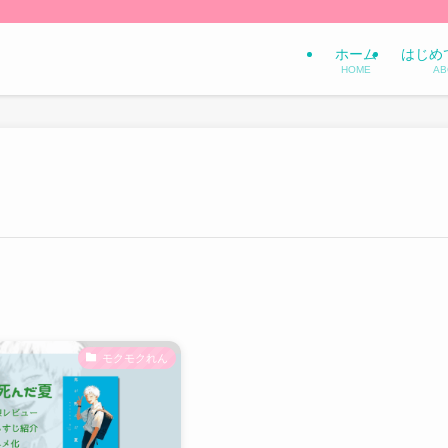
ホーム
はじめ
HOME
AB
モクモクれん