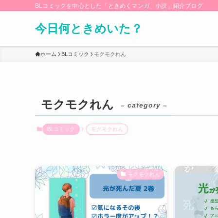
BLコミックを中心とした「ときめくマンガ、小説」紹介ブログ
今日何ときめいた？
ホーム
BLコミック
モクモクれん
モクモクれん
– category –
BLコミック
モクモクれん
モクモクれん