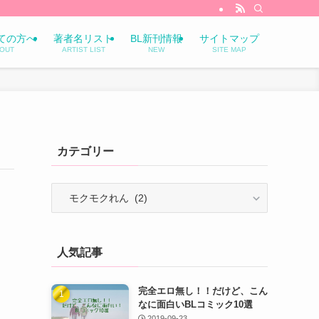
ての方へ
著者名リスト
BL新刊情報
サイトマップ
OUT
ARTIST LIST
NEW
SITE MAP
カテゴリー
カ
テ
ゴ
リ
人気記事
ー
完全エロ無し！！だけど、こん
なに面白いBLコミック10選
2019-09-23