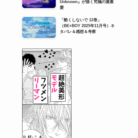
Unknown』が描く究極の激重
愛
「酷くしないで 12巻」
（BE×BOY 2025年11月号）ネ
タバレ＆感想＆考察