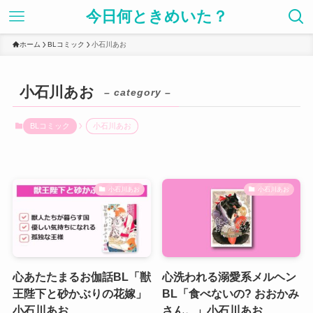
今日何ときめいた？
ホーム
BLコミック
小石川あお
小石川あお
– category –
BLコミック
小石川あお
小石川あお
小石川あお
心あたたまるお伽話BL「獣
心洗われる溺愛系メルヘン
王陛下と砂かぶりの花嫁」
BL「食べないの? おおかみ
小石川あお
さん。」小石川あお