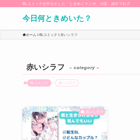
BLコミックを中心とした「ときめくマンガ、小説」紹介ブログ
今日何ときめいた？
ホーム
BLコミック
赤いシラフ
赤いシラフ
– category –
BLコミック
赤いシラフ
赤いシラフ