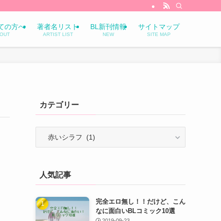
ての方へ
著者名リスト
BL新刊情報
サイトマップ
OUT
ARTIST LIST
NEW
SITE MAP
カテゴリー
カ
テ
ゴ
リ
人気記事
ー
完全エロ無し！！だけど、こん
なに面白いBLコミック10選
2019-09-23