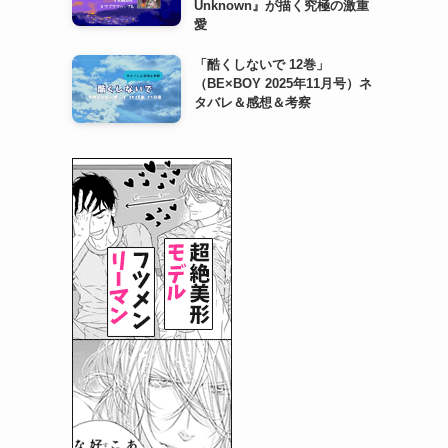
Unknown』が描く究極の激重
愛
「酷くしないで 12巻」
（BE×BOY 2025年11月号）ネ
タバレ＆感想＆考察