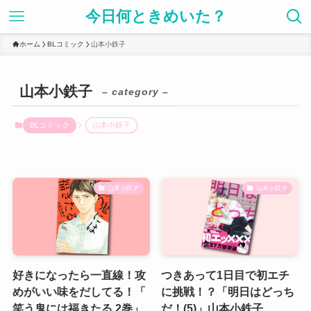
今日何ときめいた？
ホーム
BLコミック
山本小鉄子
山本小鉄子
– category –
BLコミック
山本小鉄子
山本小鉄子
山本小鉄子
好きになったら一直線！攻
つきあって1日目で初エチ
めがいい味をだしてる！「
に挑戦！？「明日はどっち
笑う鬼には福きたる 2巻」
だ！(5)」山本小鉄子