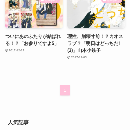
山本小鉄子
山本小鉄子
ついにあのふたりが結ばれ
理性、崩壊寸前！？カオス
る！？「お参りですよ5」
ラブ？「明日はどっちだ!
(3)」山本小鉄子
2017-12-17
2017-12-03
1
人気記事