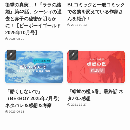
衝撃の真実…！『ララの結
BLコミックと一般コミック
婚』第42話、シーシィの過
で名義を変えている作家さ
去と赤子の秘密が明らか
んを紹介！
に！【ビーボーイゴールド
2021-02-13
2025年10月号】
2025-08-29
「酷くしないで」
「蟷螂の檻 5巻」最終話 ネ
（BE×BOY 2025年7月号）
タバレ感想
ネタバレ＆感想＆考察
2021-12-27
2025-06-13