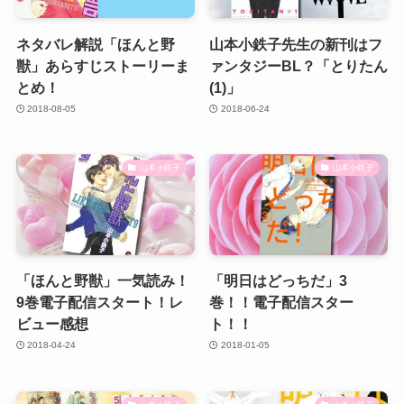
ネタバレ解説「ほんと野
山本小鉄子先生の新刊はフ
獣」あらすじストーリーま
ァンタジーBL？「とりたん
とめ！
(1)」
2018-08-05
2018-06-24
山本小鉄子
山本小鉄子
「ほんと野獣」一気読み！
「明日はどっちだ」3
9巻電子配信スタート！レ
巻！！電子配信スター
ビュー感想
ト！！
2018-04-24
2018-01-05