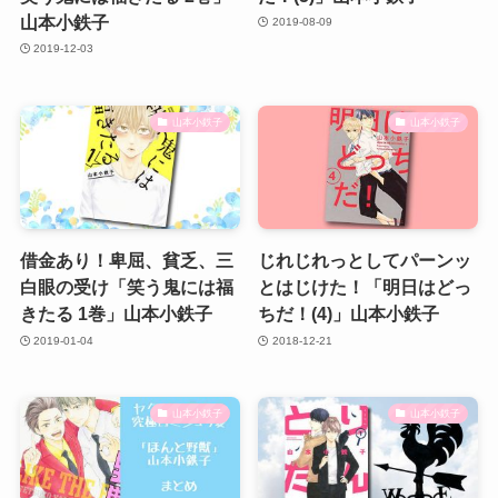
山本小鉄子
2019-08-09
2019-12-03
山本小鉄子
山本小鉄子
借金あり！卑屈、貧乏、三
じれじれっとしてパーンッ
白眼の受け「笑う鬼には福
とはじけた！「明日はどっ
きたる 1巻」山本小鉄子
ちだ！(4)」山本小鉄子
2019-01-04
2018-12-21
山本小鉄子
山本小鉄子