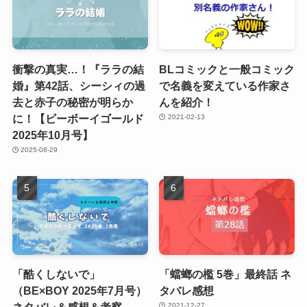
衝撃の真実…！『ララの結
BLコミックと一般コミック
婚』第42話、シーシィの過
で名義を変えている作家さ
去と赤子の秘密が明らか
んを紹介！
に！【ビーボーイゴールド
2021-02-13
2025年10月号】
2025-08-29
「酷くしないで」
「蟷螂の檻 5巻」最終話 ネ
（BE×BOY 2025年7月号）
タバレ感想
2021-12-27