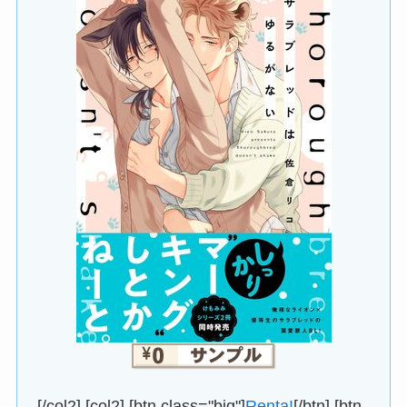
[/col2] [col2] [btn class="big"]
Renta!
[/btn] [btn