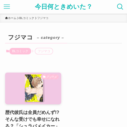
今日何ときめいた？
ホーム
BLコミック
フジマコ
フジマコ
– category –
BLコミック
フジマコ
フジマコ
歴代彼氏は全員だめんず!?
そんな受けでも幸せになれ
る？「シュラバメイカー」