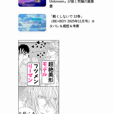
Unknown』が描く究極の激重
愛
「酷くしないで 12巻」
（BE×BOY 2025年11月号）ネ
タバレ＆感想＆考察