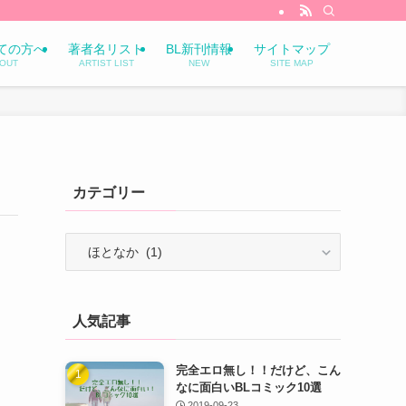
ての方へ
著者名リスト
BL新刊情報
サイトマップ
OUT
ARTIST LIST
NEW
SITE MAP
カテゴリー
カ
テ
ゴ
リ
人気記事
ー
完全エロ無し！！だけど、こん
なに面白いBLコミック10選
2019-09-23