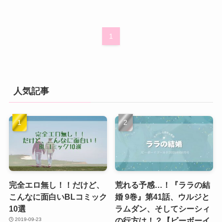
1
人気記事
完全エロ無し！！だけど、
荒れる予感…！『ララの結
こんなに面白いBLコミック
婚 9巻』第41話、ウルジと
10選
ラムダン、そしてシーシィ
の行方は！？【ビーボーイ
2019-09-23