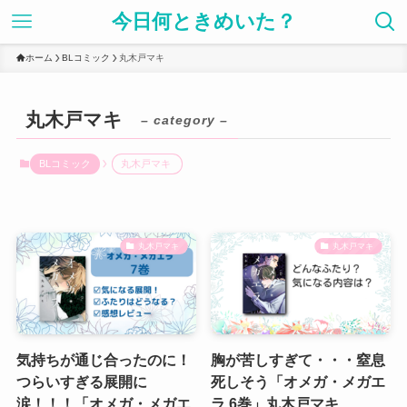
今日何ときめいた？
ホーム
BLコミック
丸木戸マキ
丸木戸マキ
– category –
BLコミック
丸木戸マキ
丸木戸マキ
丸木戸マキ
気持ちが通じ合ったのに！
胸が苦しすぎて・・・窒息
つらいすぎる展開に
死しそう「オメガ・メガエ
涙！！！「オメガ・メガエ
ラ 6巻」丸木戸マキ