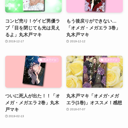
コンビ売り！ゲイビ男優ラ
もう後戻りができない…
ブ「目を閉じても光は見え
「オメガ・メガエラ 3巻」
るよ」丸木戸マキ
丸木戸マキ
2019-12-17
2019-12-12
丸木戸マキ
丸木戸マキ
ついに死人が出た！！「オ
丸木戸マキ「オメガ･メガ
メガ・メガエラ 2巻」丸木
エラ(1巻)」オススメ！感想
戸マキ
2018-07-07
2019-02-13