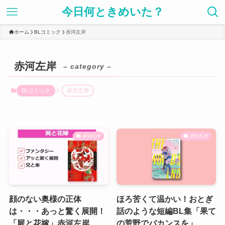
今日何ときめいた？
ホーム
BLコミック
赤河左岸
赤河左岸
– category –
BLコミック
赤河左岸
赤河左岸
赤河左岸
顔のない奥様の正体
ほろ苦くて温かい！おとぎ
は・・・あっと驚く展開！
話のような短編BL集「果て
「屍と花嫁」赤河左岸
の荒野でバカンスを」