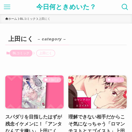
今日何ときめいた？
ホーム
BLコミック
上田にく
上田にく
– category –
BLコミック
上田にく
上田にく
上田にく
スパダリを目指したはずが
理解できない相手だからこ
残念イケメンに！「アンタ
そ気になっちゃう「ロマン
なんて大嫌い」上田にく
チストとエゴイスト」上田