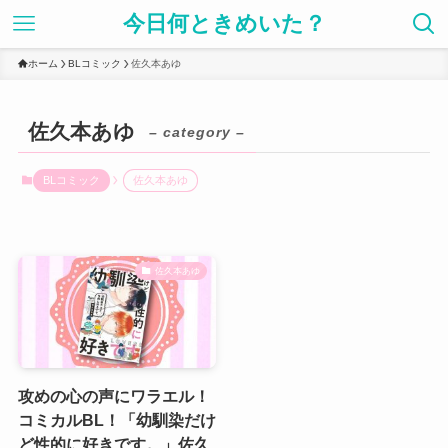
今日何ときめいた？
ホーム
BLコミック
佐久本あゆ
佐久本あゆ
– category –
BLコミック
佐久本あゆ
佐久本あゆ
攻めの心の声にワラエル！
コミカルBL！「幼馴染だけ
ど性的に好きです。」佐久