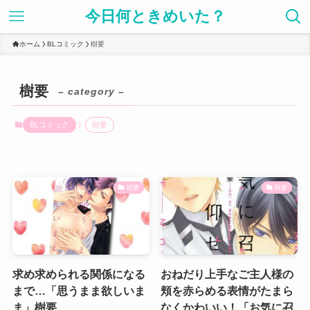
今日何ときめいた？
ホーム
BLコミック
樹要
樹要
– category –
BLコミック
樹要
樹要
樹要
求め求められる関係になる
おねだり上手なご主人様の
まで…「思うまま欲しいま
頬を赤らめる表情がたまら
ま」樹要
なくかわいい！「お気に召