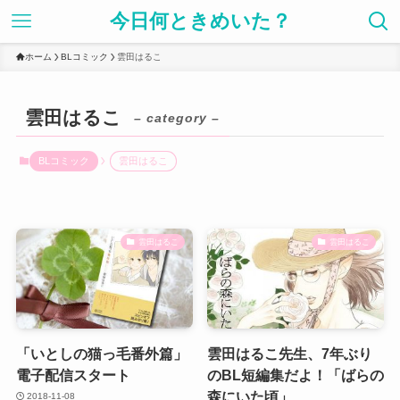
今日何ときめいた？
ホーム
BLコミック
雲田はるこ
雲田はるこ
– category –
BLコミック
雲田はるこ
雲田はるこ
雲田はるこ
「いとしの猫っ毛番外篇」
雲田はるこ先生、7年ぶり
電子配信スタート
のBL短編集だよ！「ばらの
森にいた頃」
2018-11-08