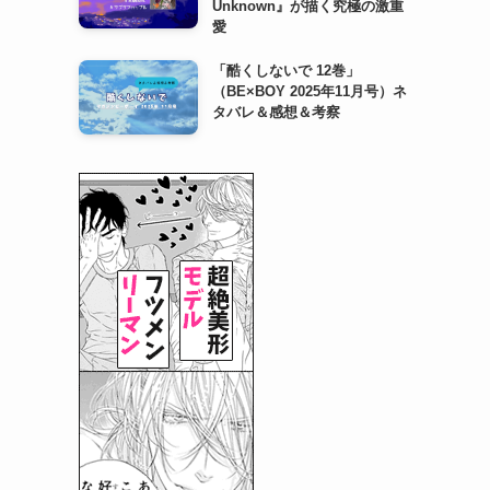
Unknown』が描く究極の激重
愛
「酷くしないで 12巻」
（BE×BOY 2025年11月号）ネ
タバレ＆感想＆考察