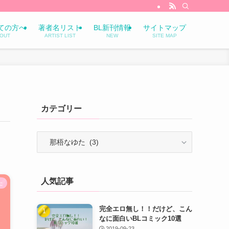
ての方へ
著者名リスト
BL新刊情報
サイトマップ
OUT
ARTIST LIST
NEW
SITE MAP
カテゴリー
カ
テ
ゴ
リ
人気記事
ー
た
完全エロ無し！！だけど、こん
なに面白いBLコミック10選
2019-09-23