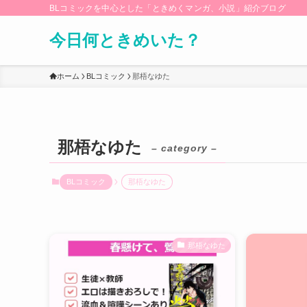
BLコミックを中心とした「ときめくマンガ、小説」紹介ブログ
今日何ときめいた？
ホーム
BLコミック
那梧なゆた
那梧なゆた
– category –
BLコミック
那梧なゆた
那梧なゆた