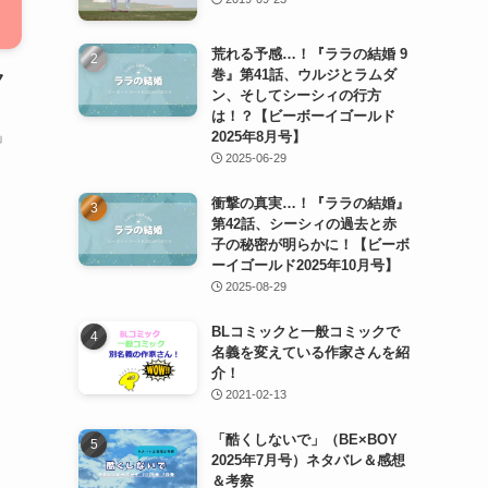
荒れる予感…！『ララの結婚 9
巻』第41話、ウルジとラムダ
ク
ン、そしてシーシィの行方
は！？【ビーボーイゴールド
2025年8月号】
」
2025-06-29
衝撃の真実…！『ララの結婚』
第42話、シーシィの過去と赤
子の秘密が明らかに！【ビーボ
ーイゴールド2025年10月号】
2025-08-29
BLコミックと一般コミックで
名義を変えている作家さんを紹
介！
2021-02-13
「酷くしないで」（BE×BOY
2025年7月号）ネタバレ＆感想
＆考察