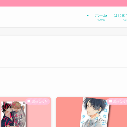
ホーム
はじめ
HOME
AB
那梧なゆた
那梧なゆ