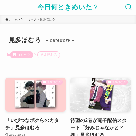
今日何ときめいた？
ホーム
BLコミック
見多ほむろ
見多ほむろ
– category –
BLコミック
見多ほむろ
見多ほむろ
見多ほむろ
「いびつなボクらのカタ
待望の2巻が電子配信スタ
チ」見多ほむろ
ート「好みじゃなかと 2
巻」見多ほむろ
2020-10-28