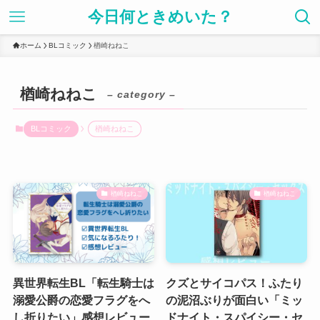
今日何ときめいた？
ホーム
BLコミック
楢崎ねねこ
楢崎ねねこ
– category –
BLコミック
楢崎ねねこ
楢崎ねねこ
楢崎ねねこ
異世界転生BL「転生騎士は
クズとサイコパス！ふたり
溺愛公爵の恋愛フラグをへ
の泥沼ぶりが面白い「ミッ
し折りたい」感想レビュー
ドナイト・スパイシー・セ