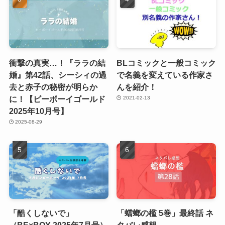
衝撃の真実…！『ララの結
BLコミックと一般コミック
婚』第42話、シーシィの過
で名義を変えている作家さ
去と赤子の秘密が明らか
んを紹介！
に！【ビーボーイゴールド
2021-02-13
2025年10月号】
2025-08-29
「酷くしないで」
「蟷螂の檻 5巻」最終話 ネ