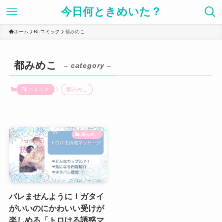
今日何ときめいた？
ホーム
BLコミック
都みめこ
都みめこ
– category –
BLコミック
都みめこ
都みめこ
バレませんように！ガタイ
がいいのにかわいい受けが
楽しめる「トロける誘惑マ