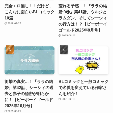
完全エロ無し！！だけど、
荒れる予感…！『ララの結
こんなに面白いBLコミック
婚 9巻』第41話、ウルジと
10選
ラムダン、そしてシーシィ
の行方は！？【ビーボーイ
2019-09-23
ゴールド2025年8月号】
2025-06-29
衝撃の真実…！『ララの結
BLコミックと一般コミック
婚』第42話、シーシィの過
で名義を変えている作家さ
去と赤子の秘密が明らか
んを紹介！
に！【ビーボーイゴールド
2021-02-13
2025年10月号】
2025-08-29