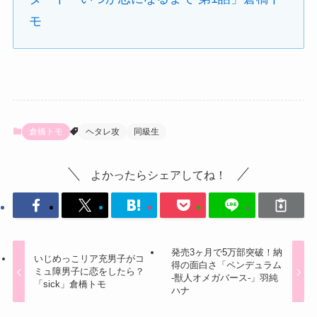
モ
倉橋トモ
ヘタレ攻
同級生
よかったらシェアしてね！
発売3ヶ月で5万部突破！納
いじめっこリア充男子がコ
得の面白さ「ペンデュラム
ミュ障男子に恋をしたら？
-獣人オメガバース-」羽純
「sick」倉橋トモ
ハナ