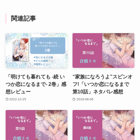
関連記事
「明けても暮れても -続 い
“家族になろうよ”スピンオ
つか恋になるまで- 2巻」感
フ!「いつか恋になるまで
想レビュー
第10話」ネタバレ感想
2022-12-25
2019-08-06