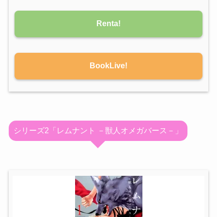
Renta!
BookLive!
シリーズ2「レムナント －獣人オメガバース－」