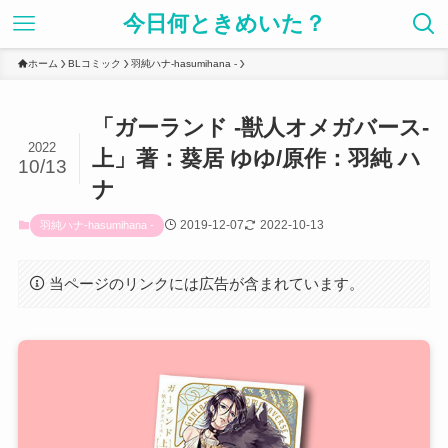
今日何ときめいた？
ホーム
BLコミック
羽純ハナ-hasumihana -
「ガーランド -獣人オメガバース-
2022
上」著：葵居 ゆゆ/原作：羽純 ハ
10/13
ナ
2019-12-07
2022-10-13
羽純ハナ-hasumihana -
当ページのリンクには広告が含まれています。