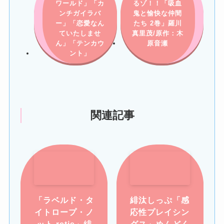
ワールド」「カ
るゾ！！「吸血
ンチガイラバ
鬼と愉快な仲間
ー」「恋愛なん
たち 2巻」羅川
ていたしませ
真里茂/原作：木
ん」「テンカウ
原音瀬
ント」
関連記事
「ラベルド・タ
緋汰しっぷ「感
イトロープ・ノ
応性プレイシン