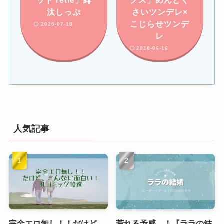
ット retie」緋
グス」めんどく
汰しっぷ
さいツンデレ×
こじらせツンデ
2020-07-18
レ
2018-06-16
人気記事
完全エロ無し！！だけど、
荒れる予感…！『ララの結