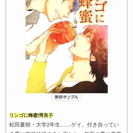
リンゴに蜂蜜/秀良子
松田夏樹・大学2年生……ゲイ。付き合ってい