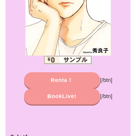
Renta！
[/btn]
BookLive!
[/btn]