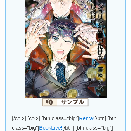
[/col2] [col2] [btn class="big"]
Renta!
[/btn] [btn
class="big"]
BookLive!
[/btn] [btn class="big"]