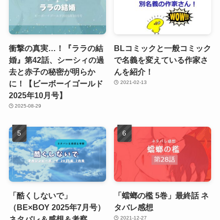
衝撃の真実…！『ララの結
BLコミックと一般コミック
婚』第42話、シーシィの過
で名義を変えている作家さ
去と赤子の秘密が明らか
んを紹介！
に！【ビーボーイゴールド
2021-02-13
2025年10月号】
2025-08-29
「酷くしないで」
「蟷螂の檻 5巻」最終話 ネ
（BE×BOY 2025年7月号）
タバレ感想
ネタバレ＆感想＆考察
2021-12-27