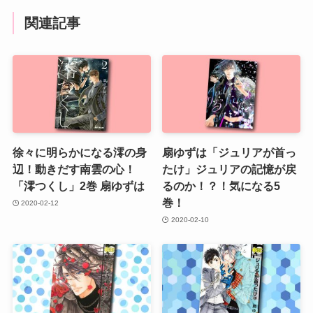
関連記事
徐々に明らかになる澪の身
扇ゆずは「ジュリアが首っ
辺！動きだす南雲の心！
たけ」ジュリアの記憶が戻
「澪つくし」2巻 扇ゆずは
るのか！？！気になる5
巻！
2020-02-12
2020-02-10