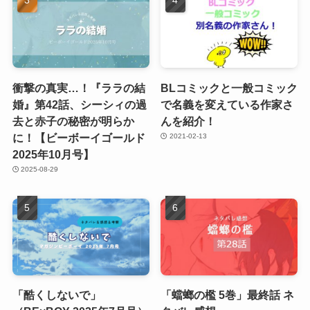
衝撃の真実…！『ララの結
BLコミックと一般コミック
婚』第42話、シーシィの過
で名義を変えている作家さ
去と赤子の秘密が明らか
んを紹介！
に！【ビーボーイゴールド
2021-02-13
2025年10月号】
2025-08-29
「酷くしないで」
「蟷螂の檻 5巻」最終話 ネ