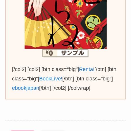
[/col2] [col2] [btn class="big"]
Renta!
[/btn] [btn
class="big"]
BookLive!
[/btn] [btn class="big"]
ebookjapan
[/btn] [/col2] [/colwrap]