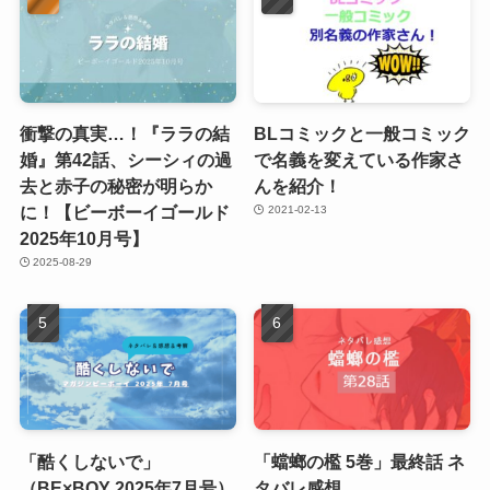
衝撃の真実…！『ララの結
BLコミックと一般コミック
婚』第42話、シーシィの過
で名義を変えている作家さ
去と赤子の秘密が明らか
んを紹介！
に！【ビーボーイゴールド
2021-02-13
2025年10月号】
2025-08-29
「酷くしないで」
「蟷螂の檻 5巻」最終話 ネ
（BE×BOY 2025年7月号）
タバレ感想