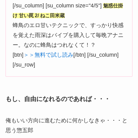
[/su_column] [su_column size="4/5"]
魅惑仕掛
け 甘い罠 2/ ねこ田米蔵
蜂鳥のエロ甘いテクニックで、すっかり快感
を覚えた雨深はバイブを購入して毎晩アナニ
ー。なのに蜂鳥はつれなくて！？
[btn]
＞＞無料で試し読み
[/btn] [/su_column]
[/su_row]
もし、自由になれるのであれば・・・
俺もいい方向に進むために何かしなきゃ・・・と
思う惣五郎