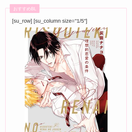
おすすめBL
[su_row] [su_column size="1/5"]