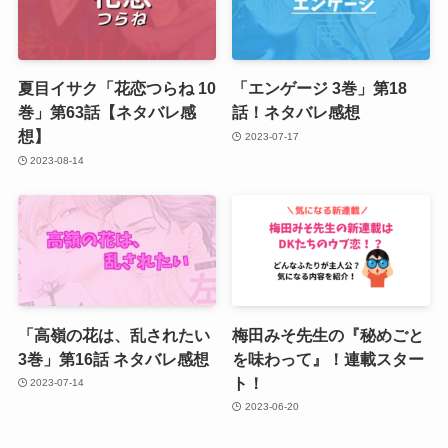
夏目イサク「花恋つらね 10
「エンゲージ 3巻」第18
巻」第63話【ネタバレ感
話！ネタバレ感想
想】
2023-07-17
2023-08-14
「高嶺の花は、乱されたい
梅田みそ先生の『秘めごと
3巻」第16話 ネタバレ感想
を味わって』！連載スター
ト！
2023-07-14
2023-06-20