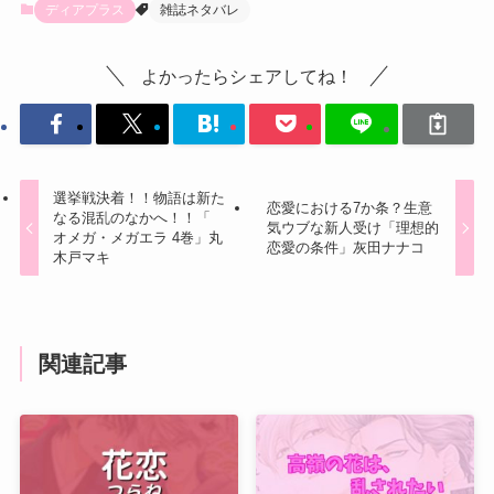
ディアプラス
雑誌ネタバレ
よかったらシェアしてね！
選挙戦決着！！物語は新た
恋愛における7か条？生意
なる混乱のなかへ！！「
気ウブな新人受け「理想的
オメガ・メガエラ 4巻」丸
恋愛の条件」灰田ナナコ
木戸マキ
関連記事