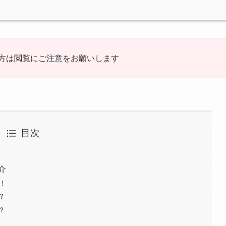
方は閲覧にご注意をお願いします
目次
介
！
？
？