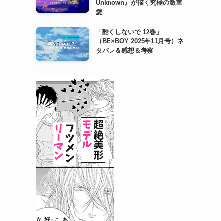
Unknown』が描く究極の激重
愛
「酷くしないで 12巻」
（BE×BOY 2025年11月号）ネ
タバレ＆感想＆考察