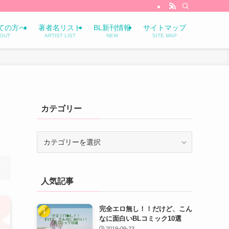
ての方へ
著者名リスト
BL新刊情報
サイトマップ
OUT
ARTIST LIST
NEW
SITE MAP
カテゴリー
カ
テ
ゴ
リ
人気記事
ー
完全エロ無し！！だけど、こん
なに面白いBLコミック10選
2019-09-23