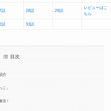
レビューはこ
7話
28話
29話
ちら
2話
33話
目次
紹介
っこ」
復活！