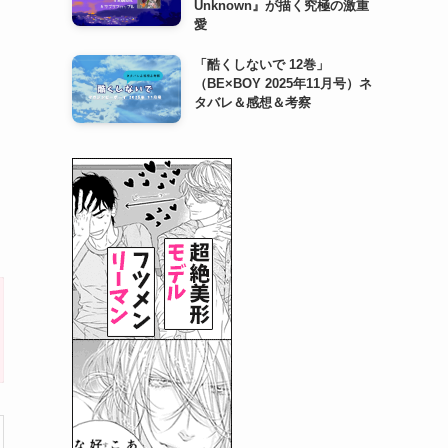
Unknown』が描く究極の激重
愛
「酷くしないで 12巻」
（BE×BOY 2025年11月号）ネ
タバレ＆感想＆考察