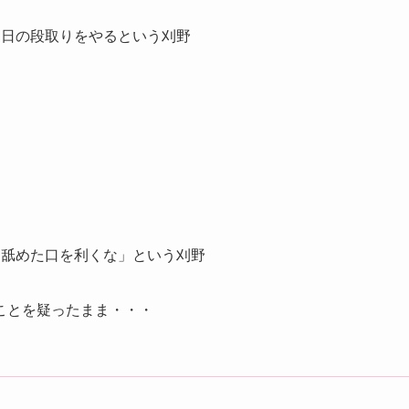
当日の段取りをやるという刈野
て舐めた口を利くな」という刈野
ことを疑ったまま・・・