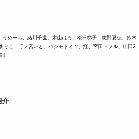
、うめーち、緒川千世、木山はる、桜日梯子、志野夏穂、鈴木
まりこ、野ノ宮いと、ハシモトミツ、紅、宮田トヲル、山田2
陣‼
紹介