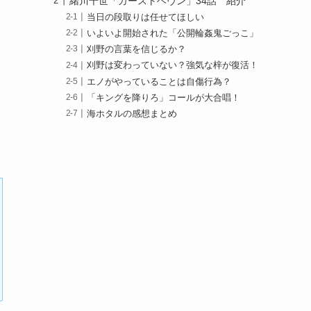
緒川千世「カーストヘヴン」34話 紹介
当日の段取りは任せてほしい
いよいよ開始された「公開輪姦鬼ごっこ」
刈野の言葉を信じるか？
刈野は変わっていない？強気な梓が復活！
エノがやっていることは自傷行為？
「キングを降りろ」コールが大合唱！
海ホタルの感想まとめ