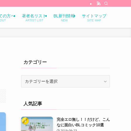
ての方へ
著者名リスト
BL新刊情報
サイトマップ
OUT
ARTIST LIST
NEW
SITE MAP
カテゴリー
カ
テ
ゴ
リ
人気記事
ー
完全エロ無し！！だけど、こん
なに面白いBLコミック10選
2019-09-23