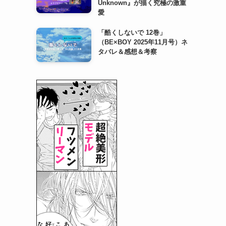
Unknown』が描く究極の激重
愛
「酷くしないで 12巻」
（BE×BOY 2025年11月号）ネ
タバレ＆感想＆考察