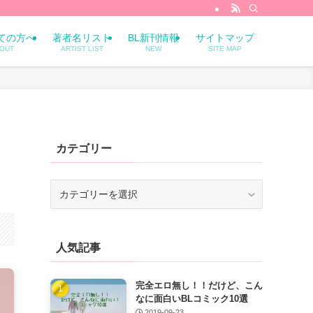
ての方へ
著者名リスト
BL新刊情報
サイトマップ
OUT
ARTIST LIST
NEW
SITE MAP
カテゴリー
カ
テ
ゴ
リ
人気記事
ー
完全エロ無し！！だけど、こん
なに面白いBLコミック10選
2019-09-23