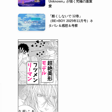
Unknown』が描く究極の激重
愛
「酷くしないで 12巻」
（BE×BOY 2025年11月号）ネ
タバレ＆感想＆考察