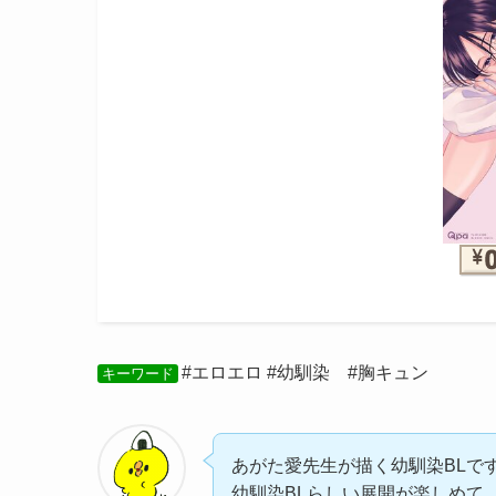
#エロエロ #幼馴染 #胸キュン
キーワード
あがた愛先生が描く幼馴染BLで
幼馴染BLらしい展開が楽しめて