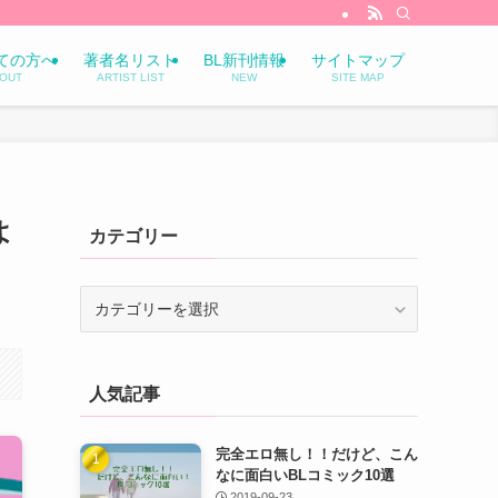
ての方へ
著者名リスト
BL新刊情報
サイトマップ
OUT
ARTIST LIST
NEW
SITE MAP
よ
カテゴリー
カ
テ
ゴ
リ
人気記事
ー
完全エロ無し！！だけど、こん
なに面白いBLコミック10選
2019-09-23