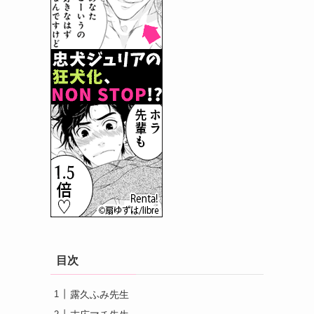
目次
露久ふみ先生