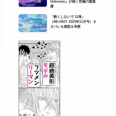
Unknown』が描く究極の激重
愛
「酷くしないで 12巻」
（BE×BOY 2025年11月号）ネ
タバレ＆感想＆考察