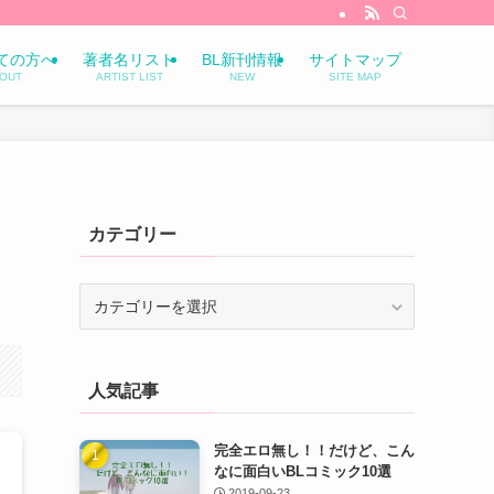
ての方へ
著者名リスト
BL新刊情報
サイトマップ
OUT
ARTIST LIST
NEW
SITE MAP
、
カテゴリー
カ
テ
ゴ
リ
人気記事
ー
完全エロ無し！！だけど、こん
なに面白いBLコミック10選
2019-09-23