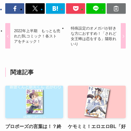
特殊設定のオメガバが好き
2022年上半期 もっとも売
な方におすすめ！「されど
れたBLコミック！各スト
女王蜂は恋をする」陽歌れ
アをチェック！
いり
関連記事
プロポーズの言葉は！？終
ケモミミ！エロエロBL「好