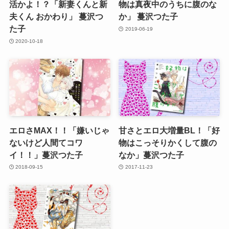
活かよ！？「新妻くんと新
物は真夜中のうちに腹のな
夫くん おかわり」 蔓沢つ
か」 蔓沢つた子
た子
2019-06-19
2020-10-18
エロさMAX！！「嫌いじゃ
甘さとエロ大増量BL！「好
ないけど人間てコワ
物はこっそりかくして腹の
イ！！」蔓沢つた子
なか」蔓沢つた子
2018-09-15
2017-11-23