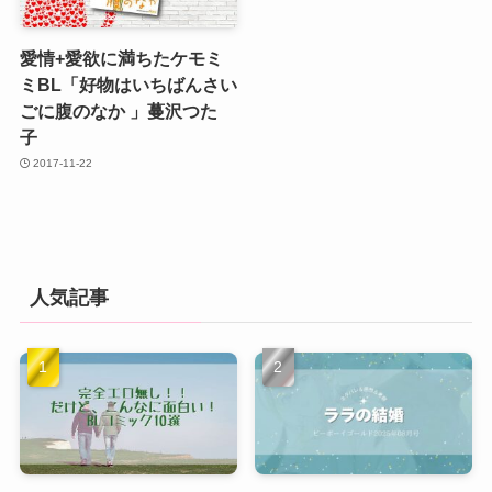
愛情+愛欲に満ちたケモミ
ミBL「好物はいちばんさい
ごに腹のなか 」蔓沢つた
子
2017-11-22
人気記事