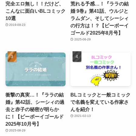
完全エロ無し！！だけど、
荒れる予感…！『ララの結
こんなに面白いBLコミック
婚 9巻』第41話、ウルジと
10選
ラムダン、そしてシーシィ
の行方は！？【ビーボーイ
2019-09-23
ゴールド2025年8月号】
2025-06-29
衝撃の真実…！『ララの結
BLコミックと一般コミック
婚』第42話、シーシィの過
で名義を変えている作家さ
去と赤子の秘密が明らか
んを紹介！
に！【ビーボーイゴールド
2021-02-13
2025年10月号】
2025-08-29