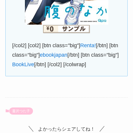
[/col2] [col2] [btn class="big"]
Renta!
[/btn] [btn
class="big"]
ebookjapan
[/btn] [btn class="big"]
BookLive
[/btn] [/col2] [/colwrap]
蔓沢つた子
よかったらシェアしてね！