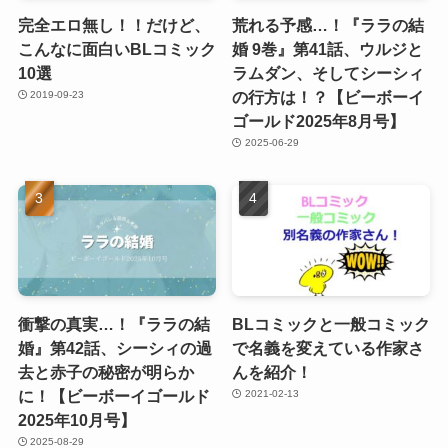
完全エロ無し！！だけど、
荒れる予感…！『ララの結
こんなに面白いBLコミック
婚 9巻』第41話、ウルジと
10選
ラムダン、そしてシーシィ
の行方は！？【ビーボーイ
2019-09-23
ゴールド2025年8月号】
2025-06-29
衝撃の真実…！『ララの結
BLコミックと一般コミック
婚』第42話、シーシィの過
で名義を変えている作家さ
去と赤子の秘密が明らか
んを紹介！
に！【ビーボーイゴールド
2021-02-13
2025年10月号】
2025-08-29