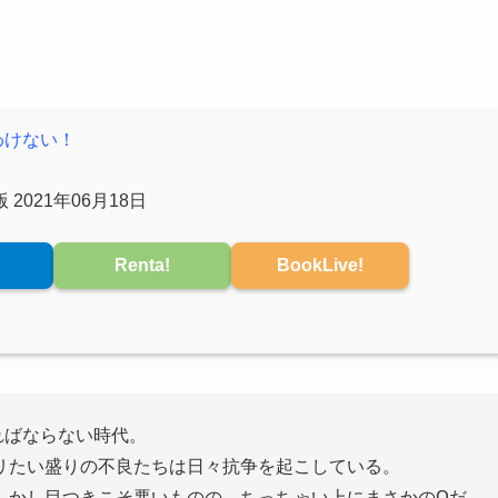
わけない！
2021年06月18日
Renta!
BookLive!
ればならない時代。
リたい盛りの不良たちは日々抗争を起こしている。
しかし目つきこそ悪いものの、ちっちゃい上にまさかのΩだ