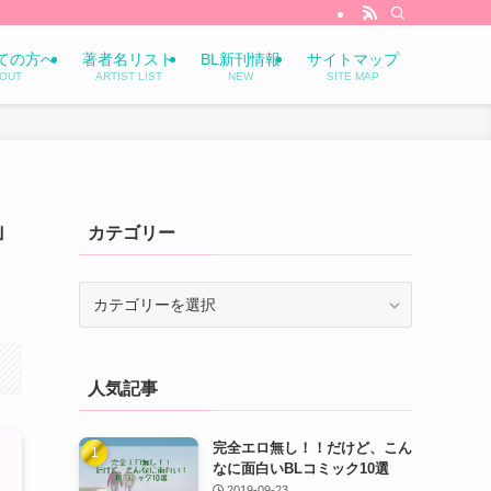
ての方へ
著者名リスト
BL新刊情報
サイトマップ
OUT
ARTIST LIST
NEW
SITE MAP
」
カテゴリー
カ
テ
ゴ
リ
人気記事
ー
完全エロ無し！！だけど、こん
なに面白いBLコミック10選
2019-09-23