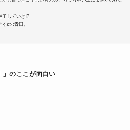
了していき!?
するαの青田。
！」のここが面白い