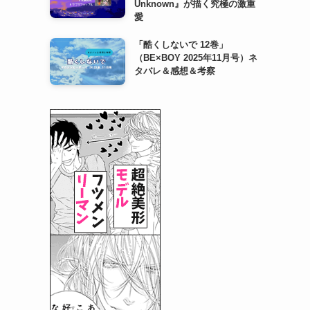
Unknown』が描く究極の激重
愛
「酷くしないで 12巻」
（BE×BOY 2025年11月号）ネ
タバレ＆感想＆考察