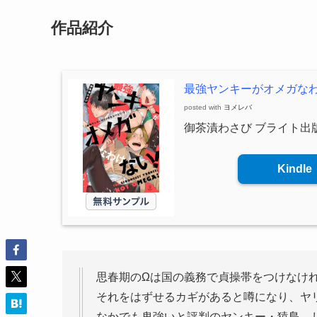
作品紹介
最強ヤンキーがオメガな
posted with
ヨメレバ
御茶漬わさび ブライト出版 
Kindle
思春期のΩは国の義務で貞操帯をつけなけ
それをはずせるカギがあると噂になり、ヤ
なかでも鬼強いと評判のヤンキー・猿島。