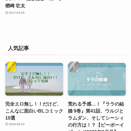
楢崎 壮太
2017-03-29
人気記事
完全エロ無し！！だけど、
荒れる予感…！『ララの結
こんなに面白いBLコミック
婚 9巻』第41話、ウルジと
10選
ラムダン、そしてシーシィ
の行方は！？【ビーボーイ
2019-09-23