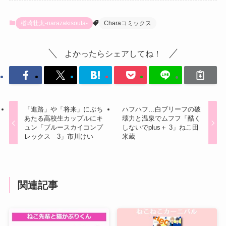
楢崎壮太-narazakisouta-
Charaコミックス
よかったらシェアしてね！
「進路」や「将来」にぶち
ハフハフ…白ブリーフの破
あたる高校生カップルにキ
壊力と温泉でムフフ「酷く
ュン「ブルースカイコンプ
しないでplus＋ 3」ねこ田
レックス 3」市川けい
米蔵
関連記事