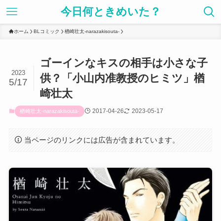
今日何ときめいた？
ホーム
BLコミック
楢崎壮太-narazakisouta-
ゴーインなキスの相手は小さな子
2023
供？「小山内准教授のヒミツ」楢
5/17
崎壮太
2017-04-26
2023-05-17
楢崎壮太-narazakisouta-
当ページのリンクには広告が含まれています。