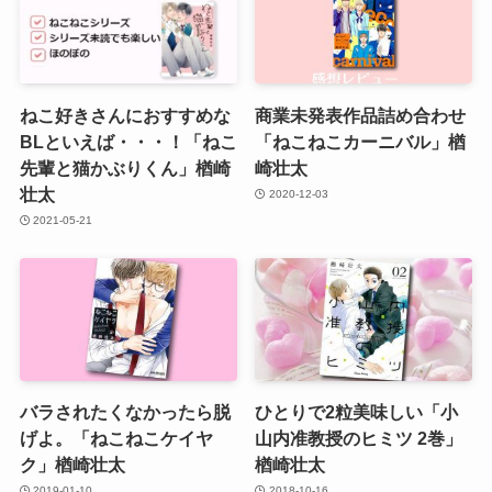
ねこ好きさんにおすすめな
商業未発表作品詰め合わせ
BLといえば・・・！「ねこ
「ねこねこカーニバル」楢
先輩と猫かぶりくん」楢崎
崎壮太
壮太
2020-12-03
2021-05-21
バラされたくなかったら脱
ひとりで2粒美味しい「小
げよ。「ねこねこケイヤ
山内准教授のヒミツ 2巻」
ク」楢崎壮太
楢崎壮太
2019-01-10
2018-10-16