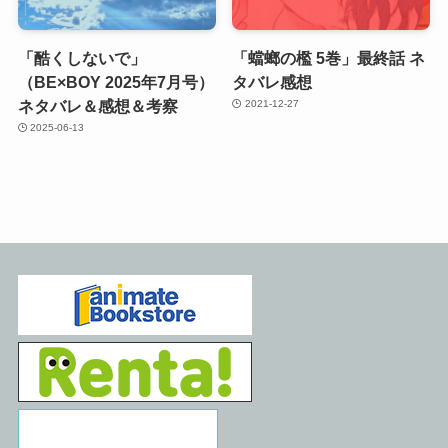
「酷くしないで」
「蟷螂の檻 5巻」最終話 ネ
（BE×BOY 2025年7月号）
タバレ感想
ネタバレ＆感想＆考察
2021-12-27
2025-06-13