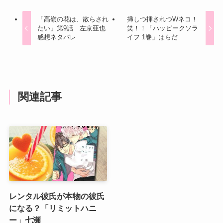
「高嶺の花は、散らされ
挿しつ挿されつWネコ！
たい」第9話 左京亜也
笑！！「ハッピークソラ
感想ネタバレ
イフ 1巻」はらだ
関連記事
レンタル彼氏が本物の彼氏
になる？「リミットハニ
ー」七瀬