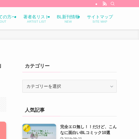
ての方へ
著者名リスト
BL新刊情報
サイトマップ
OUT
ARTIST LIST
NEW
SITE MAP
」
カテゴリー
カ
テ
ゴ
リ
人気記事
ー
完全エロ無し！！だけど、こん
なに面白いBLコミック10選
2019-09-23