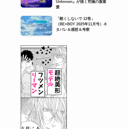
Unknown』が描く究極の激重
愛
「酷くしないで 12巻」
（BE×BOY 2025年11月号）ネ
タバレ＆感想＆考察