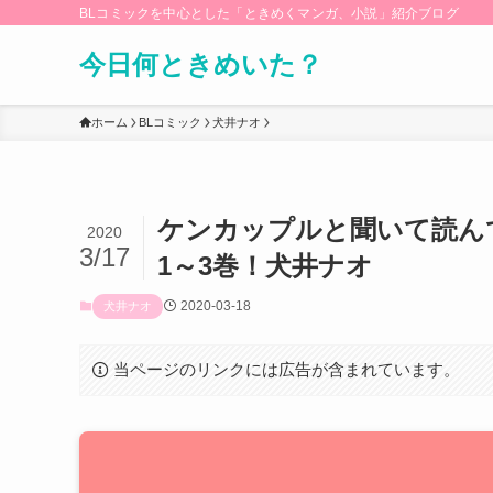
BLコミックを中心とした「ときめくマンガ、小説」紹介ブログ
今日何ときめいた？
ホーム
BLコミック
犬井ナオ
ケンカップルと聞いて読ん
2020
3/17
1～3巻！犬井ナオ
2020-03-18
犬井ナオ
当ページのリンクには広告が含まれています。