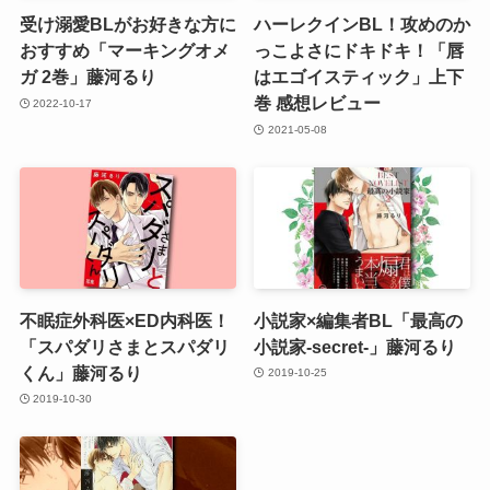
受け溺愛BLがお好きな方に
ハーレクインBL！攻めのか
おすすめ「マーキングオメ
っこよさにドキドキ！「唇
ガ 2巻」藤河るり
はエゴイスティック」上下
巻 感想レビュー
2022-10-17
2021-05-08
不眠症外科医×ED内科医！
小説家×編集者BL「最高の
「スパダリさまとスパダリ
小説家-secret-」藤河るり
くん」藤河るり
2019-10-25
2019-10-30