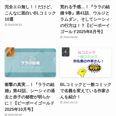
完全エロ無し！！だけど、
荒れる予感…！『ララの結
こんなに面白いBLコミック
婚 9巻』第41話、ウルジと
10選
ラムダン、そしてシーシィ
の行方は！？【ビーボーイ
2019-09-23
ゴールド2025年8月号】
2025-06-29
衝撃の真実…！『ララの結
BLコミックと一般コミック
婚』第42話、シーシィの過
で名義を変えている作家さ
去と赤子の秘密が明らか
んを紹介！
に！【ビーボーイゴールド
2021-02-13
2025年10月号】
2025-08-29