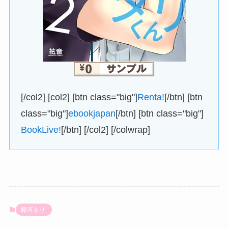
[/col2] [col2] [btn class="big"]
Renta!
[/btn] [btn
class="big"]
ebookjapan
[/btn] [btn class="big"]
BookLive!
[/btn] [/col2] [/colwrap]
藤河るり