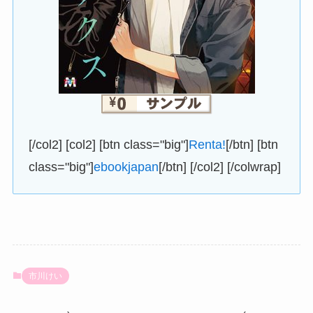
[/col2] [col2] [btn class="big"]
Renta!
[/btn] [btn
class="big"]
ebookjapan
[/btn] [/col2] [/colwrap]
市川けい