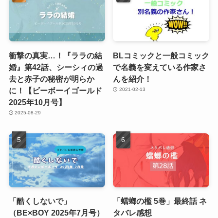
衝撃の真実…！『ララの結
BLコミックと一般コミック
婚』第42話、シーシィの過
で名義を変えている作家さ
去と赤子の秘密が明らか
んを紹介！
に！【ビーボーイゴールド
2021-02-13
2025年10月号】
2025-08-29
「酷くしないで」
「蟷螂の檻 5巻」最終話 ネ
（BE×BOY 2025年7月号）
タバレ感想