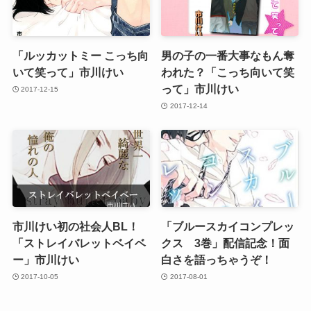
「ルッカットミー こっち向
男の子の一番大事なもん奪
いて笑って」市川けい
われた？「こっち向いて笑
って」市川けい
2017-12-15
2017-12-14
市川けい初の社会人BL！
「ブルースカイコンプレッ
「ストレイバレットベイベ
クス 3巻」配信記念！面
ー」市川けい
白さを語っちゃうぞ！
2017-10-05
2017-08-01