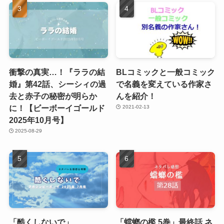
衝撃の真実…！『ララの結
BLコミックと一般コミック
婚』第42話、シーシィの過
で名義を変えている作家さ
去と赤子の秘密が明らか
んを紹介！
に！【ビーボーイゴールド
2021-02-13
2025年10月号】
2025-08-29
「酷くしないで」
「蟷螂の檻 5巻」最終話 ネ