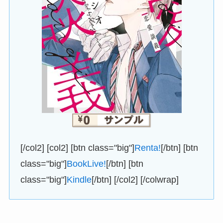
[/col2] [col2] [btn class="big"]
Renta!
[/btn] [btn
class="big"]
BookLive!
[/btn] [btn
class="big"]
Kindle
[/btn] [/col2] [/colwrap]