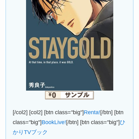
[/col2] [col2] [btn class="big"]
Renta!
[/btn] [btn
class="big"]
BookLive!
[/btn] [btn class="big"]
ひ
かりTVブック