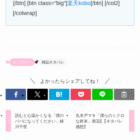
[/btn] [btn class="big"]
楽天kobo
[/btn] [/col2]
[/colwrap]
オンブルー
雑誌ネタバレ
よかったらシェアしてね！
読むと心温かくなる「僕の
丸木戸マキ「僕らのミクロ
パパになってください」緒
な終末」第2話【ネタバレ
川千世
感想】