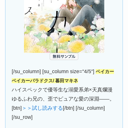
[/su_column] [su_column size="4/5"]
ベイカー
ベイカーパラドクス/ 暮田マキネ
ハイスペックで優等生な溺愛系弟×天真爛漫
ゆるふわ兄の、歪でピュアな愛の深淵――。
[btn]
＞＞試し読みする
[/btn] [/su_column]
[/su_row]