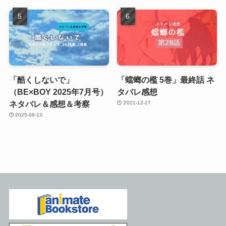
「酷くしないで」
「蟷螂の檻 5巻」最終話 ネ
（BE×BOY 2025年7月号）
タバレ感想
ネタバレ＆感想＆考察
2021-12-27
2025-06-13