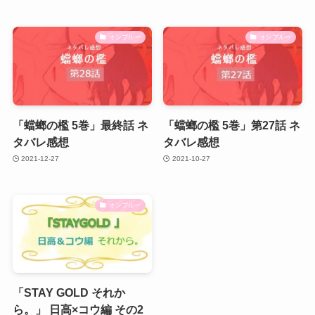
オンブルー
オンブルー
「蟷螂の檻 5巻」最終話 ネ
「蟷螂の檻 5巻」第27話 ネ
タバレ感想
タバレ感想
2021-12-27
2021-10-27
オンブルー
「STAY GOLD それか
ら。」 日高×コウ編 その2