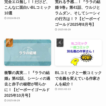
完全エロ無し！！だけど、
荒れる予感…！『ララの結
こんなに面白いBLコミック
婚 9巻』第41話、ウルジと
10選
ラムダン、そしてシーシィ
の行方は！？【ビーボーイ
2019-09-23
ゴールド2025年8月号】
2025-06-29
衝撃の真実…！『ララの結
BLコミックと一般コミック
婚』第42話、シーシィの過
で名義を変えている作家さ
去と赤子の秘密が明らか
んを紹介！
に！【ビーボーイゴールド
2021-02-13
2025年10月号】
2025-08-29