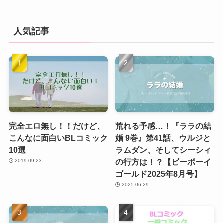
人気記事
完全エロ無し！！だけど、
荒れる予感…！『ララの結
こんなに面白いBLコミック
婚 9巻』第41話、ウルジと
10選
ラムダン、そしてシーシィ
の行方は！？【ビーボーイ
2019-09-23
ゴールド2025年8月号】
2025-06-29