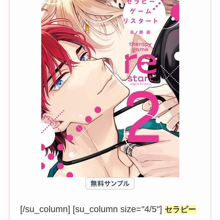
[/su_column] [su_column size="4/5"]
セラピー