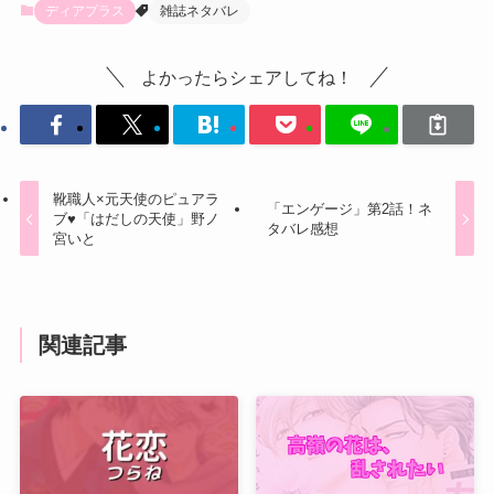
ディアプラス
雑誌ネタバレ
よかったらシェアしてね！
靴職人×元天使のピュアラ
「エンゲージ」第2話！ネ
ブ♥「はだしの天使」野ノ
タバレ感想
宮いと
関連記事