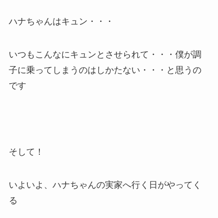
ハナちゃんはキュン・・・
いつもこんなにキュンとさせられて・・・僕が調
子に乗ってしまうのはしかたない・・・と思うの
です
そして！
いよいよ、ハナちゃんの実家へ行く日がやってく
る