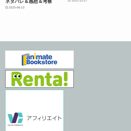
ネタバレ＆感想＆考察
2021-12-27
2025-06-13