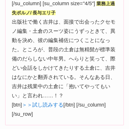
[/su_column] [su_column size="4/5"]
業務上過
失ポルノ/ 長与エリ子
出版社で働く吉井は、面接で出会ったクセモ
ノ編集・土倉のスーツ姿にうずっときて、異
動を決め、彼の編集補佐につくことになっ
た。ところが、普段の土倉は無精髭が標準装
備のだらしない中年男。へらりと笑って、際
どい会話をしかけてきたりする土倉に、吉井
はなにかと翻弄されている。そんなある日、
吉井は残業中の土倉に「抱いてやってもい
い」と言われ……！？
[btn]
＞＞試し読みする
[/btn] [/su_column]
[/su_row]