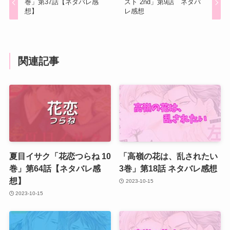
巻」第37話【ネタバレ感
スト 2nd」第9話 ネタバ
想】
レ感想
関連記事
夏目イサク「花恋つらね 10
「高嶺の花は、乱されたい
巻」第64話【ネタバレ感
3巻」第18話 ネタバレ感想
想】
2023-10-15
2023-10-15