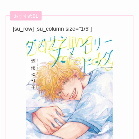
おすすめBL
[su_row] [su_column size="1/5"]