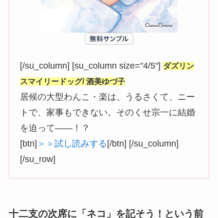
[/su_column] [su_column size="4/5"]
ダズリン
スマイリードッグ/ 酒美ゆづ子
居候の大型わんこ・楽は、うるさくて、ニー
トで、家事もできない。そのくせ宗一に結婚
を迫って――！？
[btn]
＞＞試し読みする
[/btn] [/su_column]
[/su_row]
十二支の次席に「ネコ」を記そう！という前