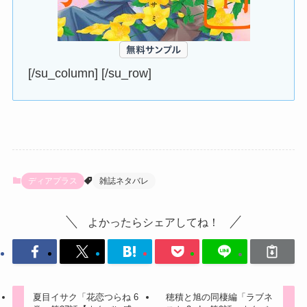
[/su_column] [/su_row]
ディアプラス
雑誌ネタバレ
よかったらシェアしてね！
夏目イサク「花恋つらね 6
穂積と旭の同棲編「ラブネ