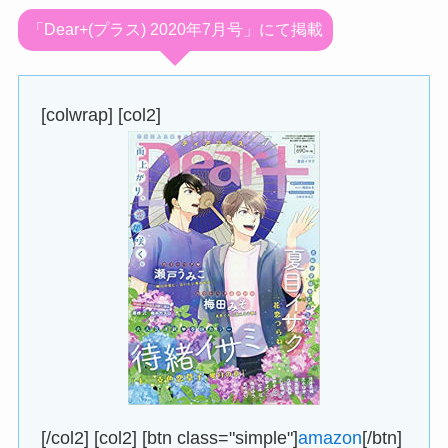
「Dear+(プラス) 2020年7月号」にて掲載
[colwrap] [col2]
[/col2] [col2] [btn class="simple"]
amazon
[/btn]